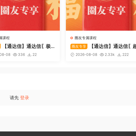
属课程
圈友专属课程
【通达信】通达信〖极
【通达信】通达信〖
圈友专享
〗主副图/选股 放量不算突
强MACD〗副图指标 斐波那契
08-08
336
22
2026-08-08
2.33k
222
上压力才算！源码
+三重共振，捕捉买卖点，绝
惊
请先
登录