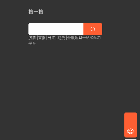
搜一搜
股票 |直播| 外汇| 期货 |金融理财一站式学习
平台