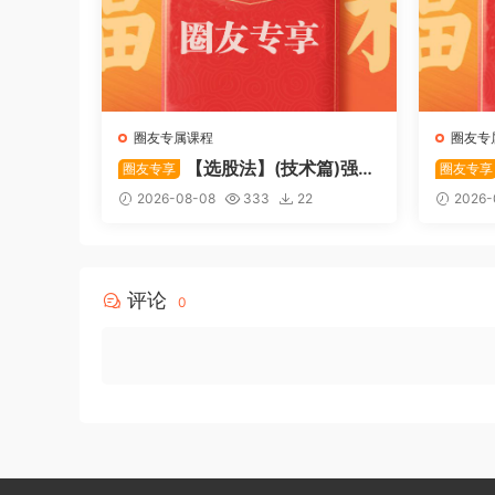
圈友专属课程
圈友专
【选股法】(技术篇)强势
圈友专享
圈友专享
个股选股法操作理念、策略与工
致主力
2026-08-08
333
22
2026-
具（上下）视频课程 共2个视频
破，站
评论
0