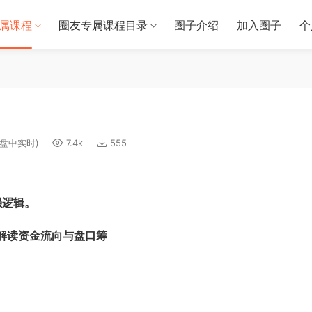
属课程
圈友专属课程目录
圈子介绍
加入圈子
个
盘中实时)
7.4k
555
强逻辑。
解读资金流向与盘口筹