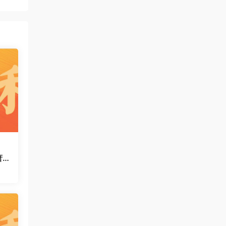
萧
运
码