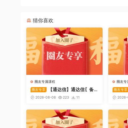
猜你喜欢
圈友专属课程
圈友专
【通达信】通达信〖备
圈友专享
圈友专享
战龙妖〗副图/选股 精准捕捉龙头
心突破
2026-08-08
223
11
2026-
启动进场信号 源码
特定形
码