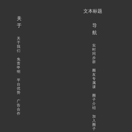
文本标题
关
于
导
航
关
于
实
我
时
们
同
步
免
群
责
申
圈
明
友
专
平
属
台
课
优
势
圈
子
广
介
告
绍
合
作
加
入
圈
子