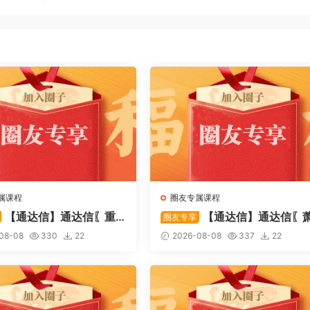
属课程
圈友专属课程
【通达信】通达信〖重
【通达信】通达信〖
圈友专享
〗主副图/选股 捕捉股价在
啸双通道〗主图指标 研判股价
08-08
330
22
2026-08-08
337
22
态下的反转与启动信号 源
行通道、捕捉短线买卖时机 源