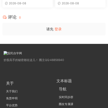
〖极致主力〗主副图/选股 放
〖超强MACD〗副图指标 斐波
2026-08-08
2026-08-08
量不算突破，站上压力才算！
那契+三重共振，捕捉买卖
源码
点，绝对很惊
评论
0
请先
登录
炒股高手的秘密都在这儿！ 圈主QQ:48856940
文本标题
关于
导航
关于我们
实时同步群
免责申明
圈友专属课
平台优势