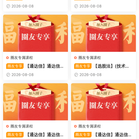
〖备战龙妖〗副图/选股 精准
〖重心突破〗主副图/选股 捕
2026-08-08
2026-08-08
捕捉龙头启动进场信号 源码
捉股价在特定形态下的反转与
启动信号 源码
圈友专属课程
圈友专属课程
【通达信】通达信
【选股法】(技术篇)
圈友专享
圈友专享
〖萧啸双通道〗主图指标 研判
强势个股选股法操作理念、策
2026-08-08
2026-08-08
股价运行通道、捕捉短线买卖
略与工具（上下）视频课程 共
时机 源码
2个视频
圈友专属课程
圈友专属课程
【通达信】通达信
【通达信】通达信
圈友专享
圈友专享