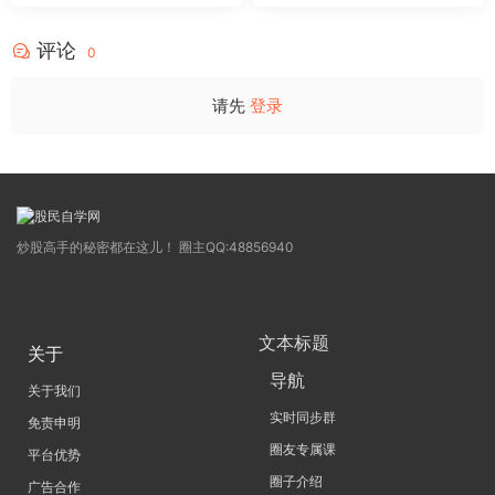
量不算突破，站上压力才算！
那契+三重共振，捕捉买卖
源码
点，绝对很惊
评论
0
请先
登录
炒股高手的秘密都在这儿！ 圈主QQ:48856940
文本标题
关于
导航
关于我们
实时同步群
免责申明
圈友专属课
平台优势
圈子介绍
广告合作