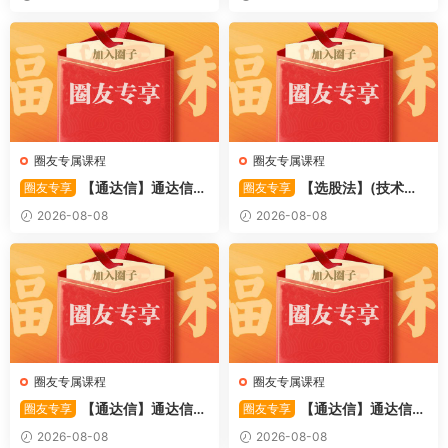
捕捉龙头启动进场信号 源码
捉股价在特定形态下的反转与
启动信号 源码
圈友专属课程
圈友专属课程
【通达信】通达信
【选股法】(技术篇)
圈友专享
圈友专享
〖萧啸双通道〗主图指标 研判
强势个股选股法操作理念、策
2026-08-08
2026-08-08
股价运行通道、捕捉短线买卖
略与工具（上下）视频课程 共
时机 源码
2个视频
圈友专属课程
圈友专属课程
【通达信】通达信
【通达信】通达信
圈友专享
圈友专享
〖极致主力〗主副图/选股 放
〖超强MACD〗副图指标 斐波
2026-08-08
2026-08-08