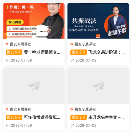
圈友专属课程
圈友专属课程
黄一鸣老师极简交易
飞龙交易进阶课：共
圈友专享
圈友专享
系统
振战法
2026-07-09
2026-07-09
圈友专属课程
圈友专属课程
可转债悟道游资班出
主升龙头空空龙－竞
圈友专享
圈友专享
奇系列悟道系列守正系列课程-
价抢筹盘口的量化公式与十几
2026-07-09
2026-07-09
卓妍
年的体系干货，全篇2026061