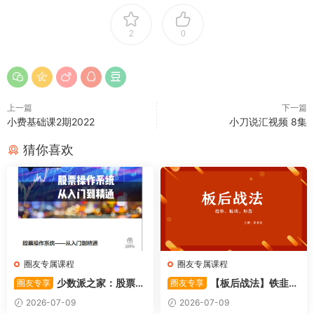
2
0
上一篇
下一篇
小费基础课2期2022
小刀说汇视频 8集
猜你喜欢
圈友专属课程
圈友专属课程
少数派之家：股票操
【板后战法】铁韭菜
圈友专享
圈友专享
作系统—从入门到精通
板后强势战法
2026-07-09
2026-07-09