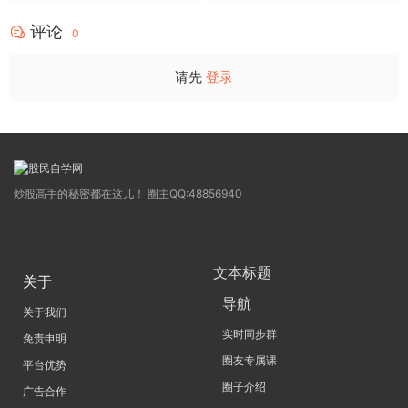
4
评论
0
请先
登录
炒股高手的秘密都在这儿！ 圈主QQ:48856940
文本标题
关于
导航
关于我们
实时同步群
免责申明
圈友专属课
平台优势
圈子介绍
广告合作