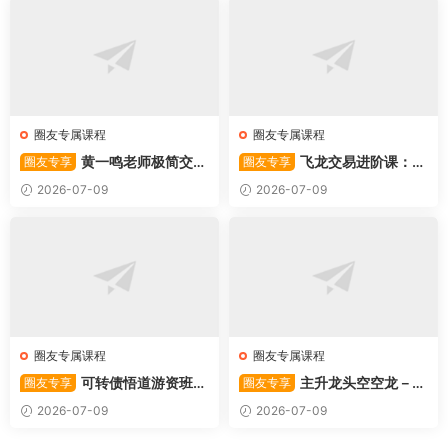
圈友专属课程
圈友专属课程
黄一鸣老师极简交易
飞龙交易进阶课：共
圈友专享
圈友专享
系统
振战法
2026-07-09
2026-07-09
圈友专属课程
圈友专属课程
可转债悟道游资班出
主升龙头空空龙－竞
圈友专享
圈友专享
奇系列悟道系列守正系列课程-
价抢筹盘口的量化公式与十几
2026-07-09
2026-07-09
卓妍
年的体系干货，全篇2026061
4