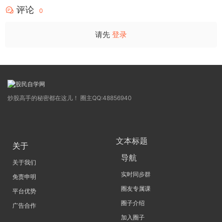
评论
0
请先
登录
炒股高手的秘密都在这儿！ 圈主QQ:48856940
文本标题
关于
导航
关于我们
实时同步群
免责申明
圈友专属课
平台优势
圈子介绍
广告合作
加入圈子