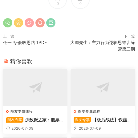
0
0
上一篇
下一篇
任一飞-低吸思路 1PDF
大周先生：主力行为逻辑思维训练
营第三期
猜你喜欢
圈友专属课程
圈友专属课程
少数派之家：股票操
【板后战法】铁韭菜
圈友专享
圈友专享
作系统—从入门到精通
板后强势战法
2026-07-09
2026-07-09