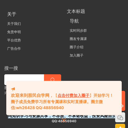
文本标题
关于
导航
关于我们
实时同步群
免责申明
圈友专属课
平台优势
圈子介绍
广告合作
加入圈子
搜一搜
股票 |直播| 外汇| 期货 |金融理财一站
式学习平台
欢迎来到股民自学网
，
【
点击付费加入圈子
】
开始学习！
圈子成员免费学习所有专属课和实时直播课。
圈主微
信:
wh26428 QQ:48856940
纯知识学习与资源共享，不荐股、不承诺收益，投资风险自负。
QQ:48856940