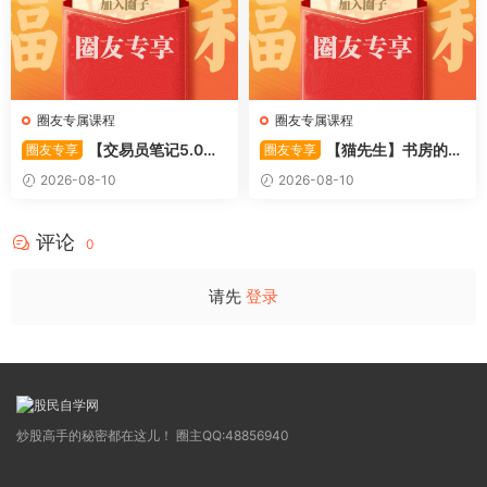
圈友专属课程
圈友专属课程
【交易员笔记5.0】
【猫先生】书房的猫
圈友专享
圈友专享
高级交易员核心知识笔记 交易
先生–如何做好超短线+复盘
2026-08-10
2026-08-10
员监管手册 共87页 1PDF文件
(实战技巧买点 战法 7PDF文件
评论
0
请先
登录
炒股高手的秘密都在这儿！ 圈主QQ:48856940