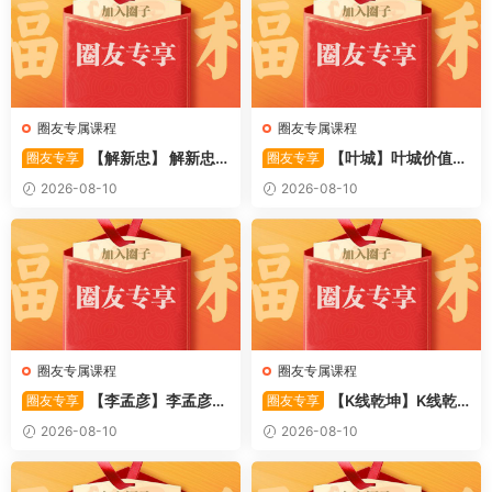
圈友专属课程
圈友专属课程
【解新忠】 解新忠2
【叶城】叶城价值投
圈友专享
圈友专享
015职业盘手的基础交易系统
资训练营：D级研究员的交易
2026-08-10
2026-08-10
8视频
系统课 10视频
圈友专属课程
圈友专属课程
【李孟彦】李孟彦集
【K线乾坤】K线乾
圈友专享
圈友专享
合竞价全攻略 股市行者孙 —
坤–提前发现强势板块 1PDF文
2026-08-10
2026-08-10
竞价 2PDF文件
件