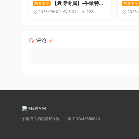
【袁博专属】-牛散特训
圈友专享
圈友专享
营专栏 （牛散专属 加息-机遇-财
多阳〗
2026-08-09
3.34k
222
2026-
富）共4视频
与超强
评论
0
炒股高手的秘密都在这儿！ 圈主QQ:48856940