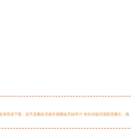
友请登录下载，还不是圈友充值升级圈友开始学习 有任何疑问请联系圈主，微