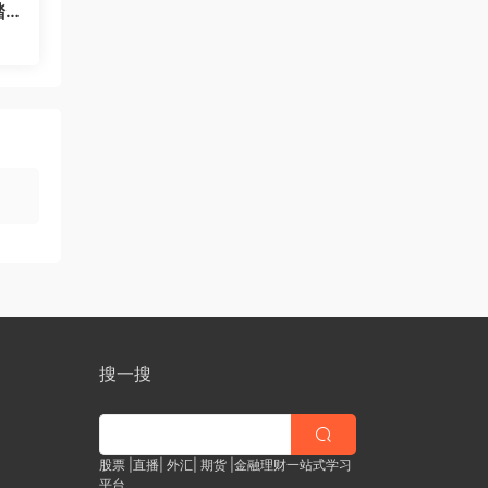
踏
AC
搜一搜
股票 |直播| 外汇| 期货 |金融理财一站式学习
平台