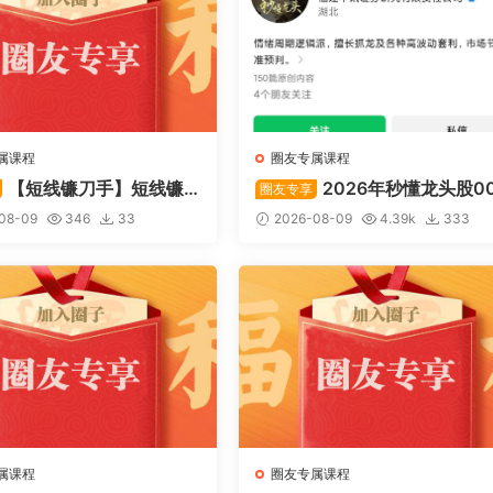
属课程
圈友专属课程
【短线镰刀手】短线镰
2026年秒懂龙头股00
圈友专享
强者恒强战法模型》合集
训练营内部课件资料
08-09
346
33
2026-08-09
4.39k
333
指标
属课程
圈友专属课程