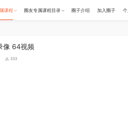
属课程
圈友专属课程目录
圈子介绍
加入圈子
个
像 64视频
333