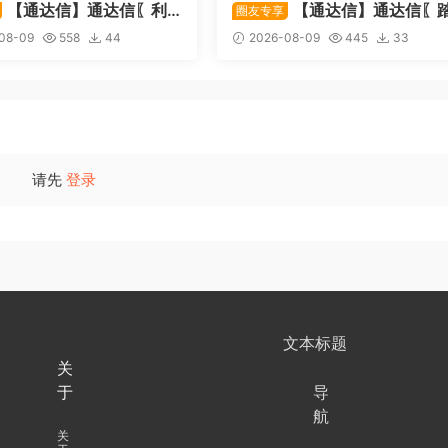
【通达信】通达信〖利
【通达信】通达信〖
圈友专享
副图/选股 全均线多头排列
浪而行〗副图指标 用筹码和M
08-09
558
44
2026-08-09
445
33
阳线选股策略 源码
D捕捉市场的节奏 源码
请先
登录
文本标题
关
于
导
航
关