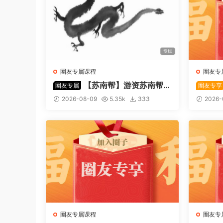
圈友专属课程
圈友专
【苏南帮】游资苏南帮
圈友专属
圈友专享
资金情绪模式-强势股 视频 44文
刀手《
2026-08-09
5.35k
333
2026-
件
文章+
圈友专属课程
圈友专