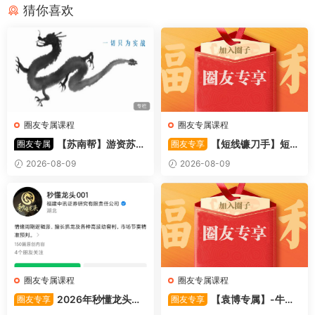
猜你喜欢
圈友专属课程
圈友专属课程
【苏南帮】游资苏南
【短线镰刀手】短线
圈友专属
圈友专享
帮资金情绪模式-强势股 视频
镰刀手《强者恒强战法模型》
2026-08-09
2026-08-09
44文件
合集文章+指标
圈友专属课程
圈友专属课程
2026年秒懂龙头股
【袁博专属】-牛散
圈友专享
圈友专享
001训练营内部课件资料
特训营专栏 （牛散专属 加息-