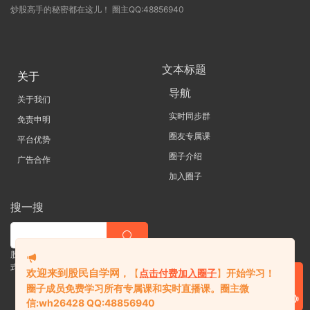
炒股高手的秘密都在这儿！ 圈主QQ:48856940
文本标题
关于
导航
关于我们
实时同步群
免责申明
圈友专属课
平台优势
圈子介绍
广告合作
加入圈子
搜一搜
股票 |直播| 外汇| 期货 |金融理财一站
式学习平台
欢迎来到股民自学网
，
【
点击付费加入圈子
】
开始学习！
圈子成员免费学习所有专属课和实时直播课。
圈主微
信:
wh26428 QQ:48856940