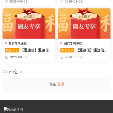
2026-08-09
2026-08-09
机遇-财富）共4视频
圈友专属课程
圈友专属课程
【通达信】通达信
【通达信】通达信
圈友专享
圈友专享
〖利多阳〗副图/选股 全均线
〖踏浪而行〗副图指标 用筹码
2026-08-09
2026-08-09
多头排列与超强阳线选股策略
和MACD捕捉市场的节奏 源码
源码
评论
0
请先
登录