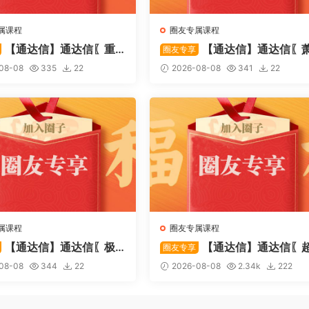
属课程
圈友专属课程
【通达信】通达信〖重
【通达信】通达信〖
圈友专享
〗主副图/选股 捕捉股价在
啸双通道〗主图指标 研判股价
08-08
335
22
2026-08-08
341
22
态下的反转与启动信号 源
行通道、捕捉短线买卖时机 源
属课程
圈友专属课程
【通达信】通达信〖极
【通达信】通达信〖
圈友专享
〗主副图/选股 放量不算突
强MACD〗副图指标 斐波那契
08-08
344
22
2026-08-08
2.34k
222
上压力才算！源码
+三重共振，捕捉买卖点，绝
惊