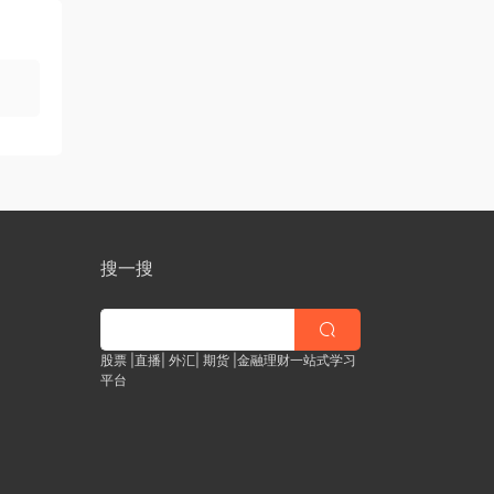
搜一搜
股票 |直播| 外汇| 期货 |金融理财一站式学习
平台