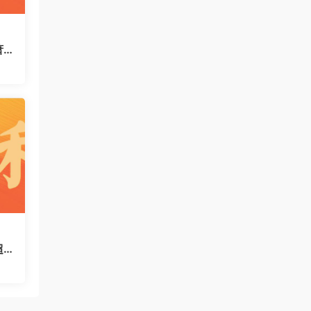
萧
运
码
超
对很