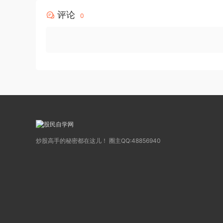
评论
0
炒股高手的秘密都在这儿！ 圈主QQ:48856940