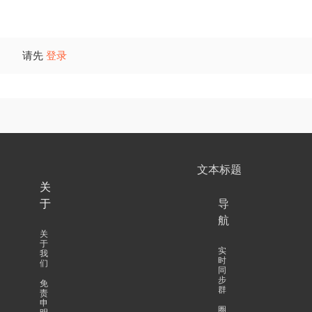
请先
登录
文本标题
关
于
导
航
关
于
实
我
时
们
同
步
免
群
责
申
圈