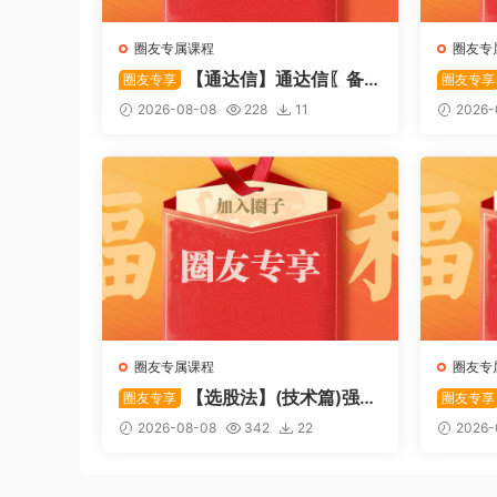
圈友专属课程
圈友专
【通达信】通达信〖备
圈友专享
圈友专享
战龙妖〗副图/选股 精准捕捉龙头
心突破
2026-08-08
228
11
2026-
启动进场信号 源码
特定形
码
圈友专属课程
圈友专
【选股法】(技术篇)强势
圈友专享
圈友专享
个股选股法操作理念、策略与工
致主力
2026-08-08
342
22
2026-
具（上下）视频课程 共2个视频
破，站