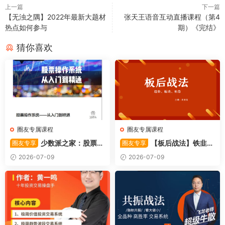
上一篇
下一篇
【无浊之隅】2022年最新大题材
张天王语音互动直播课程（第4
热点如何参与
期）《完结》
猜你喜欢
圈友专属课程
圈友专属课程
少数派之家：股票操
【板后战法】铁韭菜
圈友专享
圈友专享
作系统—从入门到精通
板后强势战法
2026-07-09
2026-07-09