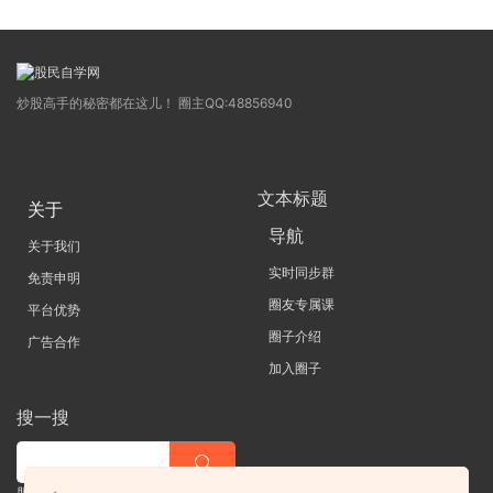
炒股高手的秘密都在这儿！ 圈主QQ:48856940
文本标题
关于
导航
关于我们
实时同步群
免责申明
圈友专属课
平台优势
圈子介绍
广告合作
加入圈子
搜一搜
股票 |直播| 外汇| 期货 |金融理财一站