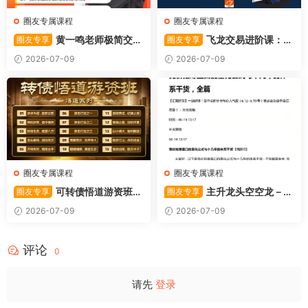
圈友专属课程
圈友专属课程
黄一鸣老师极简交易
飞龙交易进阶课：共
圈友专享
圈友专享
系统
振战法
2026-07-09
2026-07-09
圈友专属课程
圈友专属课程
可转债悟道游资班出
主升龙头空空龙－竞
圈友专享
圈友专享
奇系列悟道系列守正系列课程-
价抢筹盘口的量化公式与十几
2026-07-09
2026-07-09
卓妍
年的体系干货，全篇2026061
4
评论
0
请先
登录