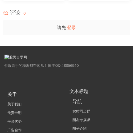
4
评论
0
请先
登录
炒股高手的秘密都在这儿！ 圈主QQ:48856940
文本标题
关于
导航
关于我们
实时同步群
免责申明
圈友专属课
平台优势
圈子介绍
广告合作