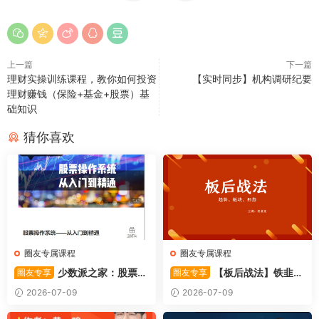
上一篇
下一篇
理财实操训练课程，教你如何投资
【实时同步】机构调研纪要
理财赚钱（保险+基金+股票）基
础知识
猜你喜欢
圈友专属课程
圈友专属课程
少数派之家：股票操
【板后战法】铁韭菜
圈友专享
圈友专享
作系统—从入门到精通
板后强势战法
2026-07-09
2026-07-09