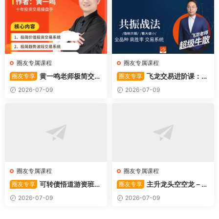
圈友专属课程
圈友专属课程
黄一鸣老师极简交易
飞龙交易进阶课：共
圈友专享
圈友专享
系统
振战法
2026-07-09
2026-07-09
圈友专属课程
圈友专属课程
可转债悟道游资班出
主升龙头空空龙－竞
圈友专享
圈友专享
奇系列悟道系列守正系列课程-
价抢筹盘口的量化公式与十几
2026-07-09
2026-07-09
卓妍
年的体系干货，全篇2026061
4