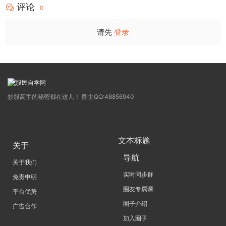
评论
0
请先
登录
炒股高手的秘密都在这儿！ 圈主QQ:48856940
文本标题
关于
导航
关于我们
实时同步群
免责申明
圈友专属课
平台优势
圈子介绍
广告合作
加入圈子