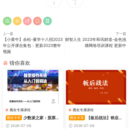
3
1
上一篇
下一篇
【小黄牛】余松-量学十八招2023
财智人生 2023年和讯财道-金色池
年公开课合集包：更新2023整年
塘网络培训课程 更新中
视频
猜你喜欢
圈友专属课程
圈友专属课程
少数派之家：股票操
【板后战法】铁韭菜
圈友专享
圈友专享
作系统—从入门到精通
板后强势战法
2026-07-09
2026-07-09