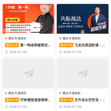
圈友专属课程
圈友专属课程
黄一鸣老师极简交易
飞龙交易进阶课：共
圈友专享
圈友专享
系统
振战法
2026-07-09
2026-07-09
圈友专属课程
圈友专属课程
可转债悟道游资班出
主升龙头空空龙－竞
圈友专享
圈友专享
奇系列悟道系列守正系列课程-
价抢筹盘口的量化公式与十几
2026-07-09
2026-07-09
卓妍
年的体系干货，全篇2026061