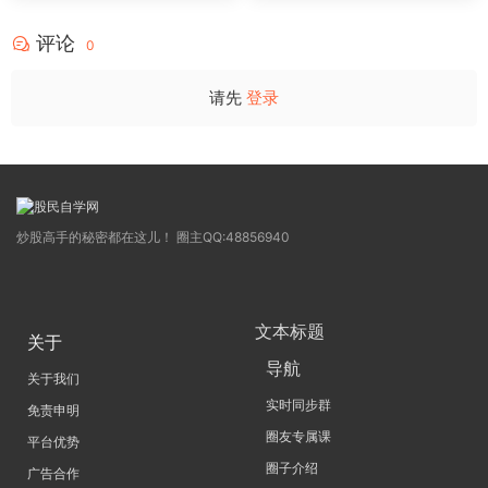
4
评论
0
请先
登录
炒股高手的秘密都在这儿！ 圈主QQ:48856940
文本标题
关于
导航
关于我们
实时同步群
免责申明
圈友专属课
平台优势
圈子介绍
广告合作