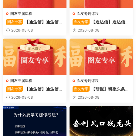
圈友专属课程
圈友专属课程
【通达信】通达信
【通达信】通达信
圈友专享
圈友专享
〖极致主力〗主副图/选股 放
〖超强MACD〗副图指标 斐波
2026-08-08
2026-08-08
量不算突破，站上压力才算！
那契+三重共振，捕捉买卖
源码
点，绝对很惊
圈友专属课程
圈友专属课程
【通达信】通达信
【研报】研报头条精
圈友专享
圈友专享
〖完全换手〗副图指标 呈现换
华：2026.8.6投资策略 证券
2026-08-08
2026-08-08
手率状态与资金活跃度 换手一
公司精华报告 7PDF文章
目了然