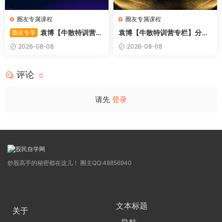
圈友专属课程
圈友专属课程
袁博【牛散特训营专
袁博【牛散特训营专栏】分时
圈友专享
栏】从零开始学涨
做T-龙头起爆技法
2026-08-08
2026-08-08
评论
0
请先
登录
炒股高手的秘密都在这儿！ 圈主QQ:48856940
文本标题
关于