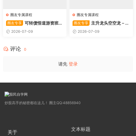
圈友专属课程
圈友专属课程
可转债悟道游资班出
主升龙头空空龙－竞
圈友专享
圈友专享
奇系列悟道系列守正系列课程-
价抢筹盘口的量化公式与十几
2026-07-09
2026-07-09
卓妍
年的体系干货，全篇2026061
4
评论
0
请先
登录
炒股高手的秘密都在这儿！ 圈主QQ:48856940
文本标题
关于