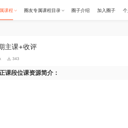
属课程
圈友专属课程目录
圈子介绍
加入圈子
个
期主课+收评
k
343
期正课段位课资源简介：