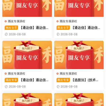
圈友专属课程
圈友专属课程
【通达信】通达信
【通达信】通达信
圈友专享
圈友专享
〖备战龙妖〗副图/选股 精准
〖重心突破〗主副图/选股 捕
2026-08-08
2026-08-08
捕捉龙头启动进场信号 源码
捉股价在特定形态下的反转与
启动信号 源码
圈友专属课程
圈友专属课程
【通达信】通达信
【选股法】(技术篇)
圈友专享
圈友专享
〖萧啸双通道〗主图指标 研判
强势个股选股法操作理念、策
2026-08-08
2026-08-08
股价运行通道、捕捉短线买卖
略与工具（上下）视频课程 共
时机 源码
2个视频