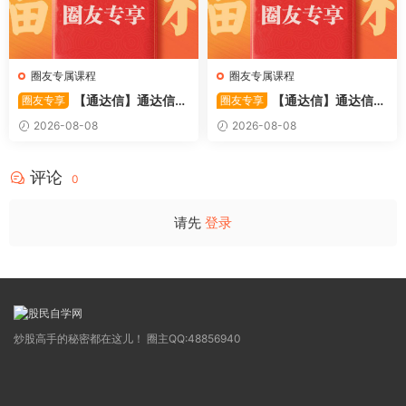
圈友专属课程
圈友专属课程
【通达信】通达信
【通达信】通达信
圈友专享
圈友专享
〖极致主力〗主副图/选股 放
〖超强MACD〗副图指标 斐波
2026-08-08
2026-08-08
量不算突破，站上压力才算！
那契+三重共振，捕捉买卖
源码
点，绝对很惊
评论
0
请先
登录
炒股高手的秘密都在这儿！ 圈主QQ:48856940