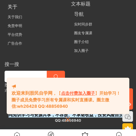
文本标题
关于
导航
关于我们
实时同步群
免责申明
圈友专属课
平台优势
圈子介绍
广告合作
加入圈子
搜一搜
股票 |直播| 外汇| 期货 |金融理财一站
式学习平台
欢迎来到股民自学网
，
【
点击付费加入圈子
】
开始学习！
圈子成员免费学习所有专属课和实时直播课。
圈主微
信:
wh26428 QQ:48856940
纯知识学习与资源共享，不荐股、不承诺收益，投资风险自负。
QQ:48856940