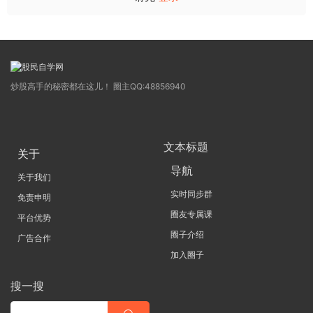
炒股高手的秘密都在这儿！ 圈主QQ:48856940
文本标题
关于
导航
关于我们
实时同步群
免责申明
圈友专属课
平台优势
圈子介绍
广告合作
加入圈子
搜一搜