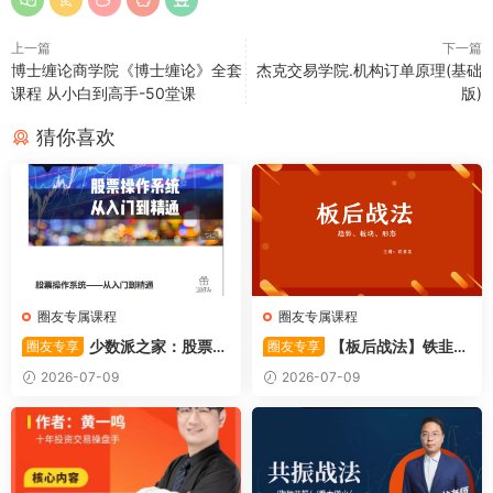
上一篇
下一篇
博士缠论商学院《博士缠论》全套
杰克交易学院.机构订单原理(基础
课程 从小白到高手-50堂课
版)
猜你喜欢
圈友专属课程
圈友专属课程
少数派之家：股票操
【板后战法】铁韭菜
圈友专享
圈友专享
作系统—从入门到精通
板后强势战法
2026-07-09
2026-07-09