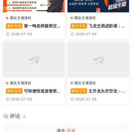
圈友专属课程
圈友专属课程
黄一鸣老师极简交易
飞龙交易进阶课：共
圈友专享
圈友专享
系统
振战法
2026-07-09
2026-07-09
圈友专属课程
圈友专属课程
可转债悟道游资班出
主升龙头空空龙－竞
圈友专享
圈友专享
奇系列悟道系列守正系列课程-
价抢筹盘口的量化公式与十几
2026-07-09
2026-07-09
卓妍
年的体系干货，全篇2026061
4
评论
0
请先
登录