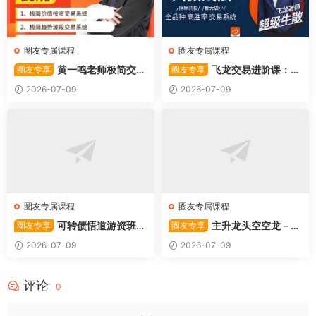
圈友专属课程
圈友专属课程
黄一鸣老师极简交易
飞龙交易进阶课：共
圈友专享
圈友专享
系统
振战法
2026-07-09
2026-07-09
圈友专属课程
圈友专属课程
可转债悟道游资班出
主升龙头空空龙－竞
圈友专享
圈友专享
奇系列悟道系列守正系列课程-
价抢筹盘口的量化公式与十几
2026-07-09
2026-07-09
卓妍
年的体系干货，全篇2026061
4
评论
0