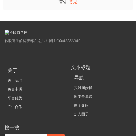
请先
登录
炒股高手的秘密都在这儿！ 圈主QQ:48856940
文本标题
关于
导航
关于我们
实时同步群
免责申明
圈友专属课
平台优势
圈子介绍
广告合作
加入圈子
搜一搜