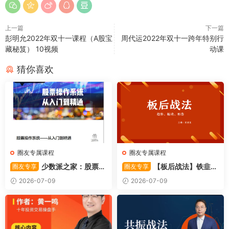
上一篇
下一篇
彭明允2022年双十一课程（A股宝
周代运2022年双十一跨年特别行
藏秘笈） 10视频
动课
猜你喜欢
圈友专属课程
圈友专属课程
少数派之家：股票操
【板后战法】铁韭菜
圈友专享
圈友专享
作系统—从入门到精通
板后强势战法
2026-07-09
2026-07-09