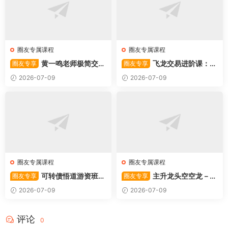
圈友专属课程
圈友专属课程
黄一鸣老师极简交易
飞龙交易进阶课：共
圈友专享
圈友专享
系统
振战法
2026-07-09
2026-07-09
圈友专属课程
圈友专属课程
可转债悟道游资班出
主升龙头空空龙－竞
圈友专享
圈友专享
奇系列悟道系列守正系列课程-
价抢筹盘口的量化公式与十几
2026-07-09
2026-07-09
卓妍
年的体系干货，全篇2026061
4
评论
0