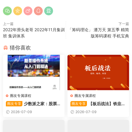
上一篇
下一篇
2022年滑头老哥 2022年11月集训
「筹码理论」 潘万天 第五季 精简
班 集训体系
版筹码课程 手机宝典
猜你喜欢
圈友专属课程
圈友专属课程
少数派之家：股票操
【板后战法】铁韭菜
圈友专享
圈友专享
作系统—从入门到精通
板后强势战法
2026-07-09
2026-07-09