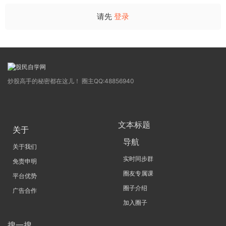
请先
登录
炒股高手的秘密都在这儿！ 圈主QQ:48856940
文本标题
关于
导航
关于我们
实时同步群
免责申明
圈友专属课
平台优势
圈子介绍
广告合作
加入圈子
搜一搜