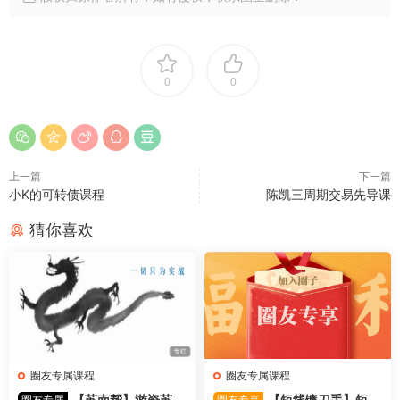
0
0
上一篇
下一篇
小K的可转债课程
陈凯三周期交易先导课
猜你喜欢
圈友专属课程
圈友专属课程
【苏南帮】游资苏南
【短线镰刀手】短线
圈友专属
圈友专享