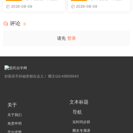
〖利多阳〗副图/选股 全均线
〖踏浪而行〗副图指标 用筹码
2026-08-09
2026-08-09
多头排列与超强阳线选股策略
和MACD捕捉市场的节奏 源码
源码
评论
0
请先
登录
炒股高手的秘密都在这儿！ 圈主QQ:48856940
文本标题
关于
导航
关于我们
实时同步群
免责申明
圈友专属课
平台优势