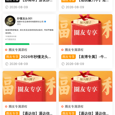
帮资金情绪模式-强势股 视频
镰刀手《强者恒强战法模型》
2026-08-09
2026-08-09
44文件
合集文章+指标
圈友专属课程
圈友专属课程
2026年秒懂龙头股
【袁博专属】-牛散
圈友专享
圈友专享
001训练营内部课件资料
特训营专栏 （牛散专属 加息-
2026-08-09
2026-08-09
机遇-财富）共4视频
圈友专属课程
圈友专属课程
【通达信】通达信
【通达信】通达信
圈友专享
圈友专享