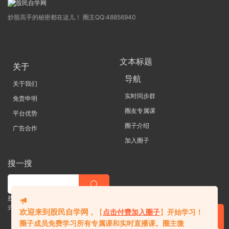
炒股高手的秘密都在这儿！ 圈主QQ:48856940
文本标题
关于
导航
关于我们
实时同步群
免责申明
圈友专属课
平台优势
圈子介绍
广告合作
加入圈子
搜一搜
股票 |直播| 外汇| 期货 |金融理财一站
式学习平台
欢迎来到股民自学网
，
【
点击付费加入圈子
】
开始学习！
圈子成员免费学习所有专属课和实时直播课。
圈主微