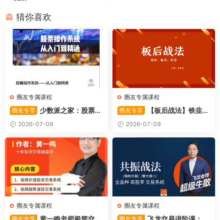
猜你喜欢
圈友专属课程
圈友专属课程
少数派之家：股票操
【板后战法】铁韭菜
圈友专享
圈友专享
作系统—从入门到精通
板后强势战法
2026-07-09
2026-07-09
圈友专属课程
圈友专属课程
黄一鸣老师极简交易
飞龙交易进阶课：共
圈友专享
圈友专享