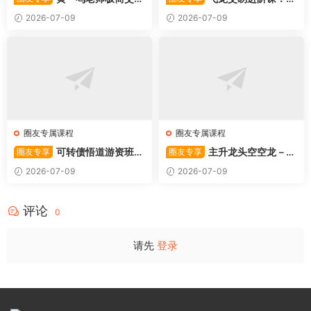
系统
振战法
2026-07-09
2026-07-09
圈友专属课程
圈友专属课程
可转债悟道游资班出
主升龙头空空龙－竞
圈友专享
圈友专享
奇系列悟道系列守正系列课程-
价抢筹盘口的量化公式与十几
2026-07-09
2026-07-09
卓妍
年的体系干货，全篇2026061
4
评论
0
请先
登录