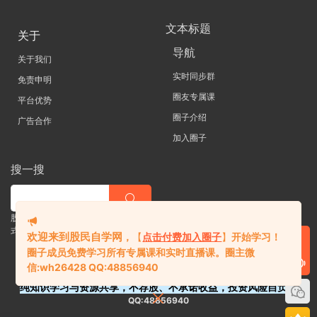
文本标题
关于
导航
关于我们
实时同步群
免责申明
圈友专属课
平台优势
圈子介绍
广告合作
加入圈子
搜一搜
股票 |直播| 外汇| 期货 |金融理财一站
式学习平台
欢迎来到股民自学网
，
【
点击付费加入圈子
】
开始学习！
圈子成员免费学习所有专属课和实时直播课。
圈主微
信:
wh26428 QQ:48856940
纯知识学习与资源共享，不荐股、不承诺收益，投资风险自负。
QQ:48856940