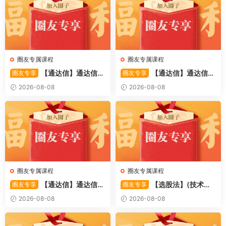
圈友专属课程
圈友专属课程
【通达信】通达信
【通达信】通达信
圈友专享
圈友专享
〖备战龙妖〗副图/选股 精准
〖重心突破〗主副图/选股 捕
2026-08-08
2026-08-08
捕捉龙头启动进场信号 源码
捉股价在特定形态下的反转与
启动信号 源码
圈友专属课程
圈友专属课程
【通达信】通达信
【选股法】(技术篇)
圈友专享
圈友专享
〖萧啸双通道〗主图指标 研判
强势个股选股法操作理念、策
2026-08-08
2026-08-08
股价运行通道、捕捉短线买卖
略与工具（上下）视频课程 共
时机 源码
2个视频