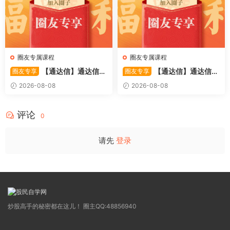
圈友专属课程
圈友专属课程
【通达信】通达信
【通达信】通达信
圈友专享
圈友专享
〖极致主力〗主副图/选股 放
〖超强MACD〗副图指标 斐波
2026-08-08
2026-08-08
量不算突破，站上压力才算！
那契+三重共振，捕捉买卖
源码
点，绝对很惊
评论
0
请先
登录
炒股高手的秘密都在这儿！ 圈主QQ:48856940