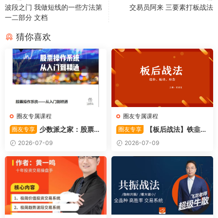
波段之门 我做短线的一些方法第
交易员阿来 三要素打板战法
一二部分 文档
猜你喜欢
圈友专属课程
圈友专属课程
少数派之家：股票操
【板后战法】铁韭菜
圈友专享
圈友专享
作系统—从入门到精通
板后强势战法
2026-07-09
2026-07-09