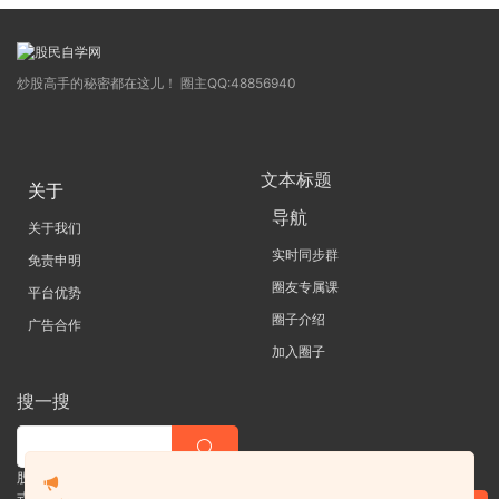
炒股高手的秘密都在这儿！ 圈主QQ:48856940
文本标题
关于
导航
关于我们
实时同步群
免责申明
圈友专属课
平台优势
圈子介绍
广告合作
加入圈子
搜一搜
股票 |直播| 外汇| 期货 |金融理财一站
式学习平台