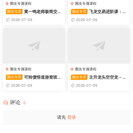
圈友专属课程
圈友专属课程
黄一鸣老师极简交易
飞龙交易进阶课：共
圈友专享
圈友专享
系统
振战法
2026-07-09
2026-07-09
圈友专属课程
圈友专属课程
可转债悟道游资班出
主升龙头空空龙－竞
圈友专享
圈友专享
奇系列悟道系列守正系列课程-
价抢筹盘口的量化公式与十几
2026-07-09
2026-07-09
卓妍
年的体系干货，全篇2026061
4
评论
0
请先
登录