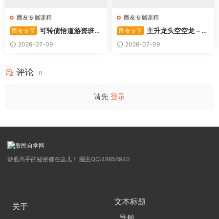
圈友专属课程
圈友专属课程
可转债悟道游资班出
主升龙头空空龙－竞
圈友专享
圈友专享
奇系列悟道系列守正系列课程-
价抢筹盘口的量化公式与十几
2026-07-09
2026-07-09
卓妍
年的体系干货，全篇2026061
4
评论
0
请先
登录
炒股高手的秘密都在这儿！ 圈主QQ:48856940
文本标题
关于
导航