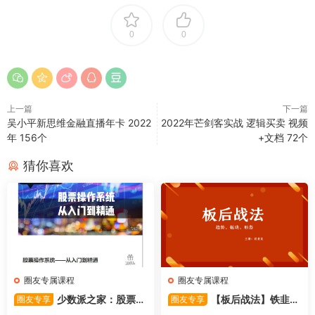
0
0
上一篇
下一篇
吴小平新思维金融直播年卡 2022
2022年芒剑客实战 逻辑买卖 视频
年 156个
+文档 72个
猜你喜欢
圈友专属课程
圈友专属课程
少数派之家：股票操
【板后战法】铁韭菜
圈友专享
圈友专享
作系统—从入门到精通
板后强势战法