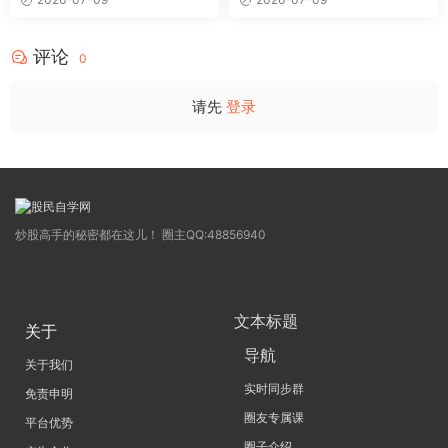
卓妍
年的体系干货，全篇2026061
4
评论
0
请先
登录
炒股高手的秘密都在这儿！ 圈主QQ:48856940
文本标题
关于
导航
关于我们
实时同步群
免责申明
圈友专属课
平台优势
圈子介绍