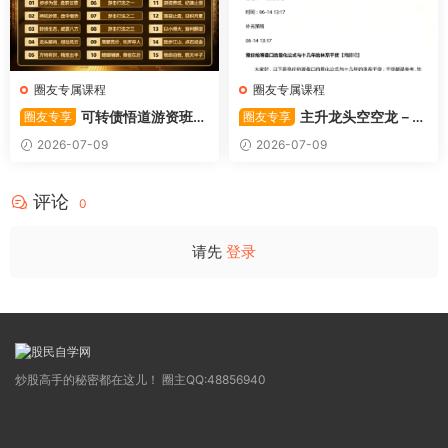
圈友专属课程
圈友专属课程
可转债悟道游资班出
主升龙头空空龙－竞
圈友专享
圈友专享
奇系列悟道系列守正系列课程-
价抢筹盘口的量化公式与十几
2026-07-09
2026-07-09
卓妍
年的体系干货，全篇2026061
4
评论
0
请先
登录
炒股高手的秘密都在这儿！ 圈主QQ:48856940