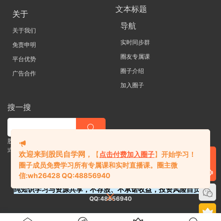
文本标题
关于
导航
关于我们
实时同步群
免责申明
圈友专属课
平台优势
圈子介绍
广告合作
加入圈子
搜一搜
股票 |直播| 外汇| 期货 |金融理财一站
式学习平台
欢迎来到股民自学网
，
【
点击付费加入圈子
】
开始学习！
圈子成员免费学习所有专属课和实时直播课。
圈主微
信:
wh26428 QQ:48856940
纯知识学习与资源共享，不荐股、不承诺收益，投资风险自负。
QQ:48856940