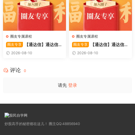
圈友专属课程
圈友专属课程
【通达信】通达信
【通达信】通达信
圈友专享
圈友专享
〖五日一次六连阴〗套装指标
〖分层捉妖共振〗主副图/选股
2026-08-10
2026-08-10
精准捕捉底部超跌反弹拐点 源
量能突破+长期动态压力突破
码
源码
评论
0
请先
登录
炒股高手的秘密都在这儿！ 圈主QQ:48856940