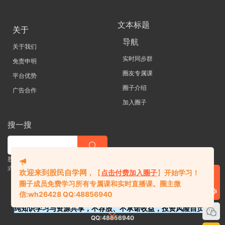
文本标题
关于
导航
关于我们
实时同步群
免责申明
圈友专属课
平台优势
圈子介绍
广告合作
加入圈子
搜一搜
股票 |直播| 外汇| 期货 |金融理财一站
式学习平台
欢迎来到股民自学网
，
【
点击付费加入圈子
】
开始学习！
圈子成员免费学习所有专属课和实时直播课。
圈主微
信:
wh26428 QQ:48856940
纯知识学习与资源共享，不荐股、不承诺收益，投资风险自负。
QQ:48856940