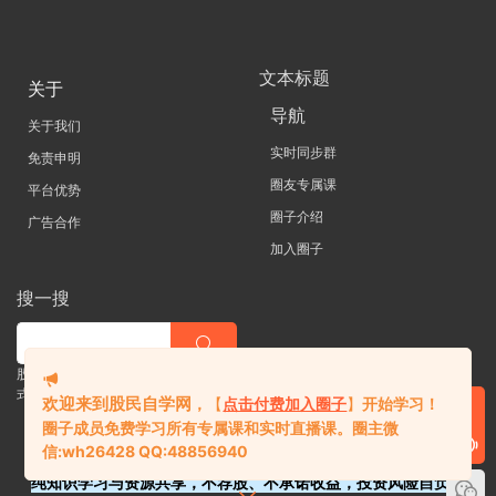
文本标题
关于
导航
关于我们
实时同步群
免责申明
圈友专属课
平台优势
圈子介绍
广告合作
加入圈子
搜一搜
股票 |直播| 外汇| 期货 |金融理财一站
式学习平台
欢迎来到股民自学网
，
【
点击付费加入圈子
】
开始学习！
圈子成员免费学习所有专属课和实时直播课。
圈主微
信:
wh26428 QQ:48856940
纯知识学习与资源共享，不荐股、不承诺收益，投资风险自负。