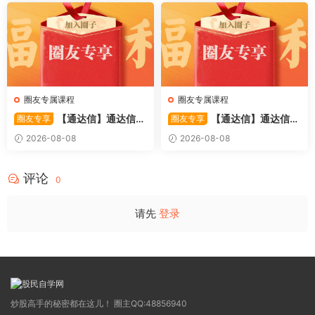
时机 源码
2个视频
圈友专属课程
圈友专属课程
【通达信】通达信
【通达信】通达信
圈友专享
圈友专享
〖极致主力〗主副图/选股 放
〖超强MACD〗副图指标 斐波
2026-08-08
2026-08-08
量不算突破，站上压力才算！
那契+三重共振，捕捉买卖
源码
点，绝对很惊
评论
0
请先
登录
炒股高手的秘密都在这儿！ 圈主QQ:48856940