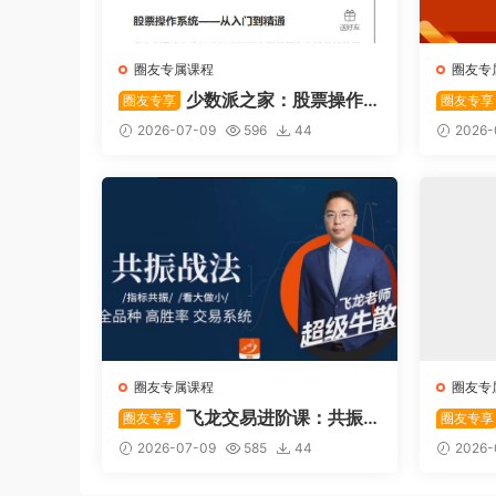
圈友专属课程
圈友专
少数派之家：股票操作
圈友专享
圈友专享
系统—从入门到精通
后强势
2026-07-09
596
44
2026-
圈友专属课程
圈友专
飞龙交易进阶课：共振
圈友专享
圈友专享
战法
系列悟
2026-07-09
585
44
2026-