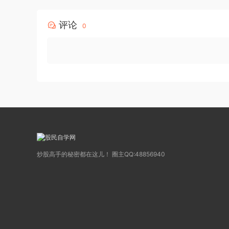
评论
0
炒股高手的秘密都在这儿！ 圈主QQ:48856940