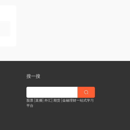
搜一搜
股票 |直播| 外汇| 期货 |金融理财一站式学习
平台