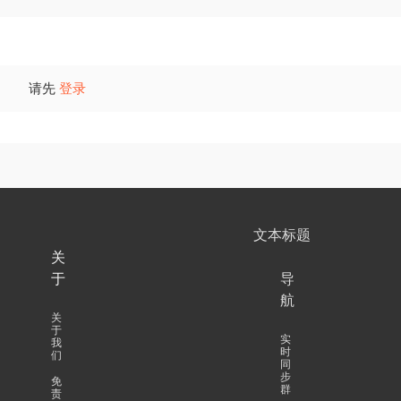
请先
登录
文本标题
关
于
导
航
关
于
实
我
时
们
同
步
免
群
责