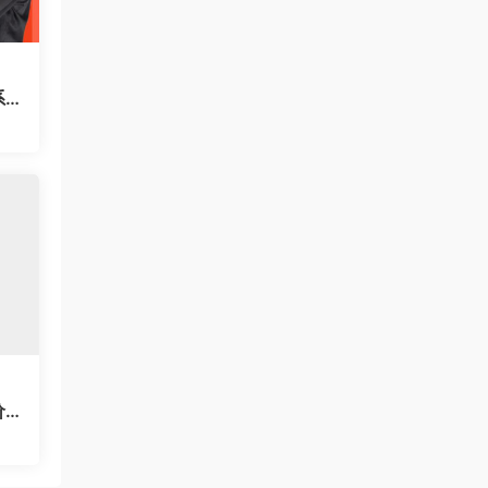
系
价
的