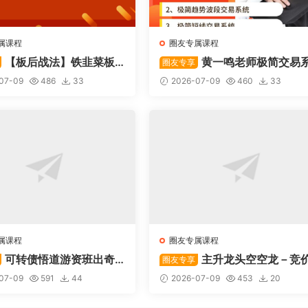
属课程
圈友专属课程
【板后战法】铁韭菜板
黄一鸣老师极简交易
圈友专享
战法
统
07-09
486
33
2026-07-09
460
33
属课程
圈友专属课程
可转债悟道游资班出奇
主升龙头空空龙－竞
圈友专享
道系列守正系列课程-卓妍
抢筹盘口的量化公式与十几年
07-09
591
44
2026-07-09
453
20
体系干货，全篇20260614