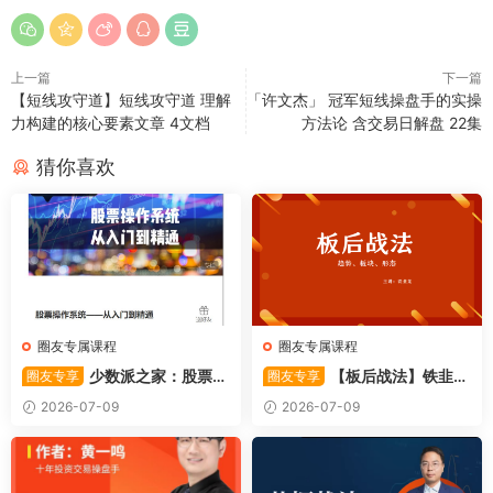
上一篇
下一篇
【短线攻守道】短线攻守道 理解
「许文杰」 冠军短线操盘手的实操
力构建的核心要素文章 4文档
方法论 含交易日解盘 22集
猜你喜欢
圈友专属课程
圈友专属课程
少数派之家：股票操
【板后战法】铁韭菜
圈友专享
圈友专享
作系统—从入门到精通
板后强势战法
2026-07-09
2026-07-09