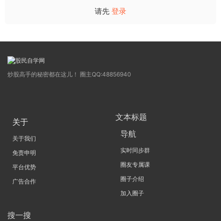
请先
登录
炒股高手的秘密都在这儿！ 圈主QQ:48856940
文本标题
关于
导航
关于我们
实时同步群
免责申明
圈友专属课
平台优势
圈子介绍
广告合作
加入圈子
搜一搜