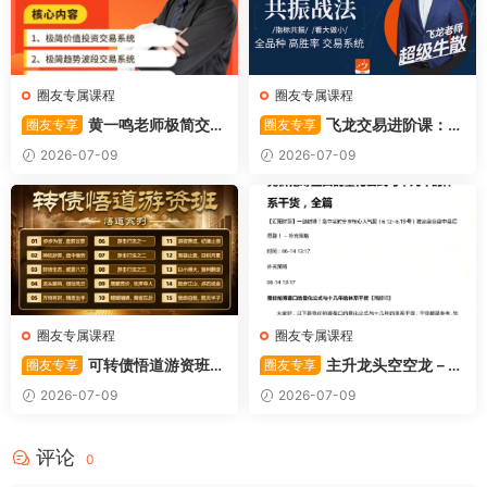
圈友专属课程
圈友专属课程
黄一鸣老师极简交易
飞龙交易进阶课：共
圈友专享
圈友专享
系统
振战法
2026-07-09
2026-07-09
圈友专属课程
圈友专属课程
可转债悟道游资班出
主升龙头空空龙－竞
圈友专享
圈友专享
奇系列悟道系列守正系列课程-
价抢筹盘口的量化公式与十几
2026-07-09
2026-07-09
卓妍
年的体系干货，全篇2026061
4
评论
0