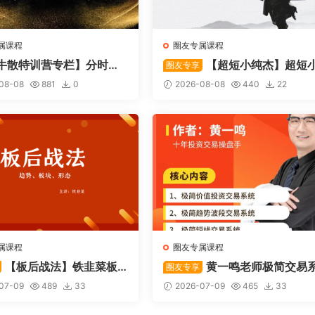
属课程
圈友专属课程
牛散特训营专栏】分时做T
【超短小纯杰】超短
圈友专享
起爆技法
纯杰（内部专属）2026年视
08-08
881
0
2026-08-08
440
22
集
属课程
圈友专属课程
【板后战法】铁韭菜板
黄一鸣老师极简交易
圈友专享
战法
统
07-09
489
33
2026-07-09
465
33