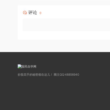
评论
0
炒股高手的秘密都在这儿！ 圈主QQ:48856940