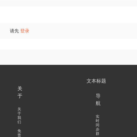
请先
登录
文本标题
关
于
导
航
关
于
实
我
时
们
同
步
免
群
责