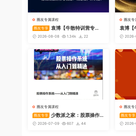
圈友专属课程
圈友专
袁博【牛散特训营专
袁博【
圈友专享
-龙头
栏】从零开始学涨
2026-08-08
1.34k
22
2026-
圈友专属课程
圈友专
少数派之家：股票操作
圈友专享
圈友专享
系统—从入门到精通
后强势
2026-07-09
607
44
2026-