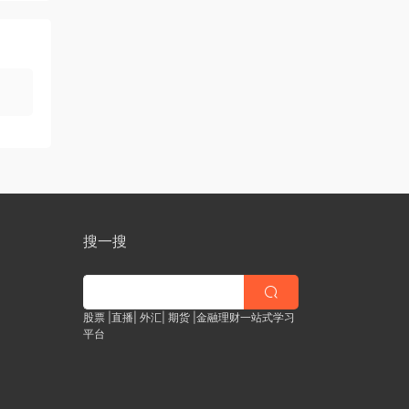
搜一搜
股票 |直播| 外汇| 期货 |金融理财一站式学习
平台