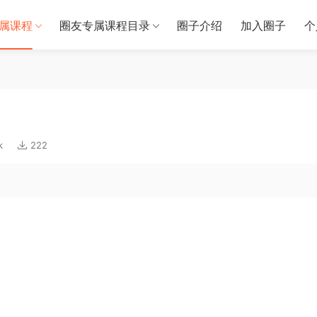
属课程
圈友专属课程目录
圈子介绍
加入圈子
个
k
222