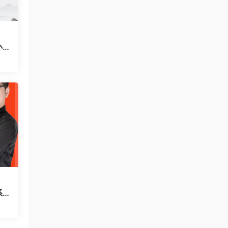
小
频合
系