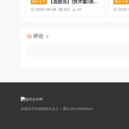
【选股法】(技术篇)强势
圈友专享
圈友专享
个股选股法操作理念、策略与工
致主力
2026-08-08
337
22
2026-
具（上下）视频课程 共2个视频
破，站
评论
0
炒股高手的秘密都在这儿！ 圈主QQ:48856940