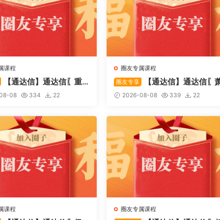
属课程
圈友专属课程
【通达信】通达信〖重
【通达信】通达信〖
圈友专享
〗主副图/选股 捕捉股价在
啸双通道〗主图指标 研判股价
08-08
334
22
2026-08-08
339
22
态下的反转与启动信号 源
行通道、捕捉短线买卖时机 源
属课程
圈友专属课程