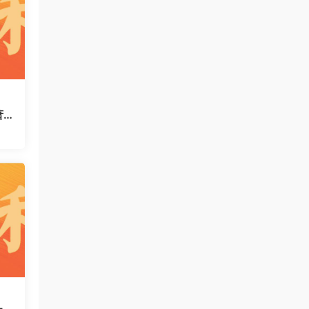
萧
运
码