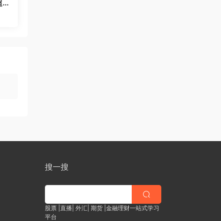
超
对很
搜一搜
股票 |直播| 外汇| 期货 |金融理财一站式学习
平台