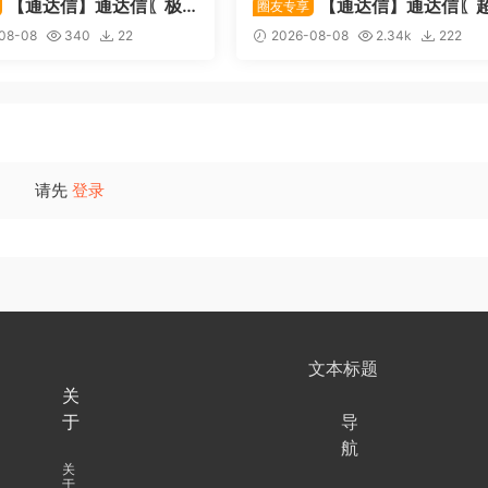
【通达信】通达信〖极
【通达信】通达信〖
圈友专享
〗主副图/选股 放量不算突
强MACD〗副图指标 斐波那契
08-08
340
22
2026-08-08
2.34k
222
上压力才算！源码
+三重共振，捕捉买卖点，绝
惊
请先
登录
文本标题
关
于
导
航
关
于