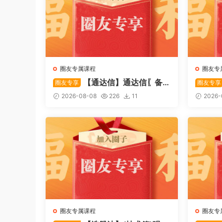
圈友专属课程
圈友专
【通达信】通达信〖备
圈友专享
圈友专享
战龙妖〗副图/选股 精准捕捉龙头
心突破
2026-08-08
226
11
2026-
启动进场信号 源码
特定形
码
圈友专属课程
圈友专