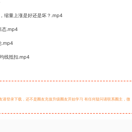
4
，缩量上涨是好还是坏？.mp4
态.mp4
.mp4
线抵扣.mp4
友请登录下载，还不是圈友充值升级圈友开始学习 有任何疑问请联系圈主，微