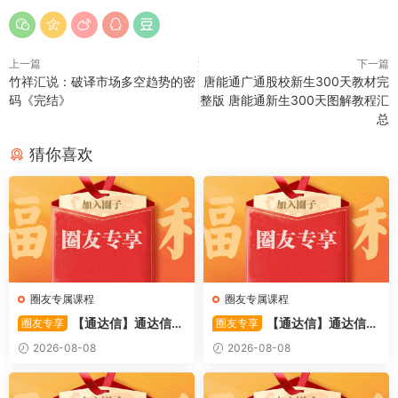
上一篇
下一篇
竹祥汇说：破译市场多空趋势的密
唐能通广通股校新生300天教材完
码《完结》
整版 唐能通新生300天图解教程汇
总
猜你喜欢
圈友专属课程
圈友专属课程
【通达信】通达信
【通达信】通达信
圈友专享
圈友专享
〖备战龙妖〗副图/选股 精准
〖重心突破〗主副图/选股 捕
2026-08-08
2026-08-08
捕捉龙头启动进场信号 源码
捉股价在特定形态下的反转与
启动信号 源码