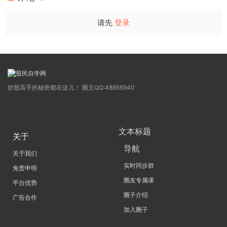
请先
登录
炒股高手的秘密都在这儿！ 圈主QQ:48856940
文本标题
关于
导航
关于我们
实时同步群
免责申明
圈友专属课
平台优势
圈子介绍
广告合作
加入圈子