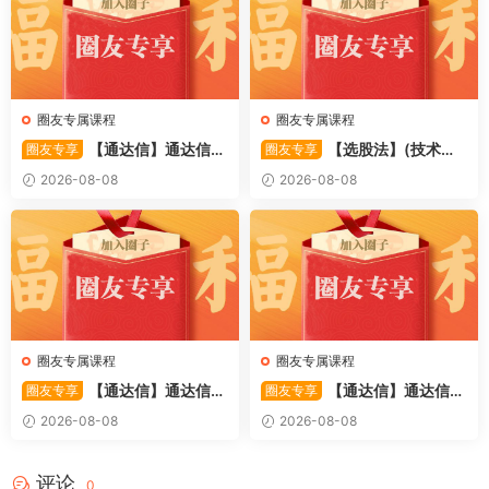
圈友专属课程
圈友专属课程
【通达信】通达信
【选股法】(技术篇)
圈友专享
圈友专享
〖萧啸双通道〗主图指标 研判
强势个股选股法操作理念、策
2026-08-08
2026-08-08
股价运行通道、捕捉短线买卖
略与工具（上下）视频课程 共
时机 源码
2个视频
圈友专属课程
圈友专属课程
【通达信】通达信
【通达信】通达信
圈友专享
圈友专享
〖极致主力〗主副图/选股 放
〖超强MACD〗副图指标 斐波
2026-08-08
2026-08-08
量不算突破，站上压力才算！
那契+三重共振，捕捉买卖
源码
点，绝对很惊
评论
0