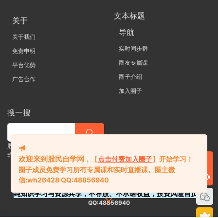
文本标题
关于
导航
关于我们
实时同步群
免责申明
圈友专属课
平台优势
圈子介绍
广告合作
加入圈子
搜一搜
股票 |直播| 外汇| 期货 |金融理财一站
式学习平台
欢迎来到股民自学网
，
【
点击付费加入圈子
】
开始学习！
圈子成员免费学习所有专属课和实时直播课。
圈主微
信:
wh26428 QQ:48856940
纯知识学习与资源共享，不荐股、不承诺收益，投资风险自负。
QQ:48856940