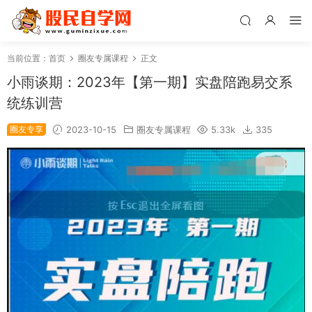
当前位置：
首页
圈友专属课程
正文
小雨谈期：2023年【第一期】实盘陪跑易交‬系
统练训‬营
圈友专享
2023-10-15
圈友专属课程
5.33k
335