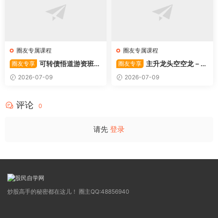
圈友专属课程
圈友专属课程
可转债悟道游资班出
主升龙头空空龙－竞
圈友专享
圈友专享
奇系列悟道系列守正系列课程-
价抢筹盘口的量化公式与十几
2026-07-09
2026-07-09
卓妍
年的体系干货，全篇2026061
4
评论
0
请先
登录
炒股高手的秘密都在这儿！ 圈主QQ:48856940