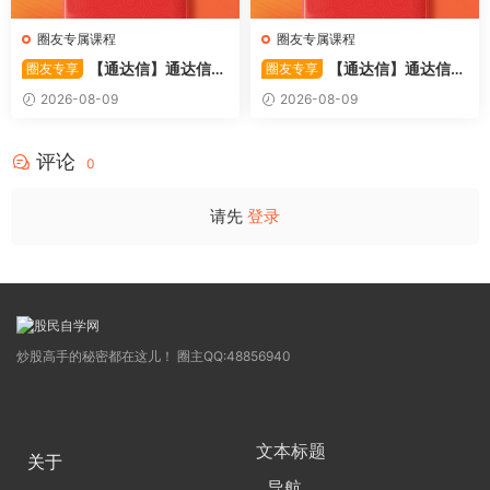
圈友专属课程
圈友专属课程
【通达信】通达信
【通达信】通达信
圈友专享
圈友专享
〖利多阳〗副图/选股 全均线
〖踏浪而行〗副图指标 用筹码
2026-08-09
2026-08-09
多头排列与超强阳线选股策略
和MACD捕捉市场的节奏 源码
源码
评论
0
请先
登录
炒股高手的秘密都在这儿！ 圈主QQ:48856940
文本标题
关于
导航