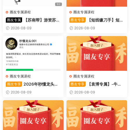
圈友专属课程
圈友专属课程
【苏南帮】游资苏南
【短线镰刀手】短线
圈友专属
圈友专享
帮资金情绪模式-强势股 视频
镰刀手《强者恒强战法模型》
2026-08-09
2026-08-09
44文件
合集文章+指标
圈友专属课程
圈友专属课程
2026年秒懂龙头股
【袁博专属】-牛散
圈友专享
圈友专享
001训练营内部课件资料
特训营专栏 （牛散专属 加息-
2026-08-09
2026-08-09
机遇-财富）共4视频