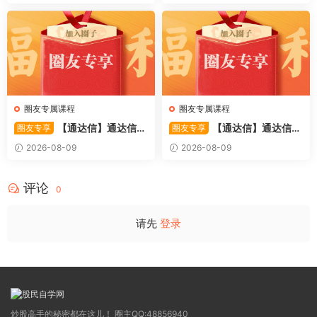
圈友专属课程
圈友专属课程
【通达信】通达信
【通达信】通达信
圈友专享
圈友专享
〖利多阳〗副图/选股 全均线
〖踏浪而行〗副图指标 用筹码
2026-08-09
2026-08-09
多头排列与超强阳线选股策略
和MACD捕捉市场的节奏 源码
源码
评论
0
请先
登录
炒股高手的秘密都在这儿！ 圈主QQ:48856940