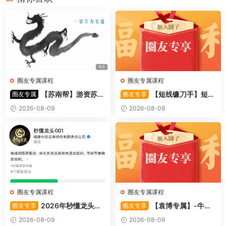
圈友专属课程
圈友专属课程
【苏南帮】游资苏南
【短线镰刀手】短线
圈友专属
圈友专享
帮资金情绪模式-强势股 视频
镰刀手《强者恒强战法模型》
2026-08-09
2026-08-09
44文件
合集文章+指标
圈友专属课程
圈友专属课程
2026年秒懂龙头股
【袁博专属】-牛散
圈友专享
圈友专享
001训练营内部课件资料
特训营专栏 （牛散专属 加息-
2026-08-09
2026-08-09
机遇-财富）共4视频