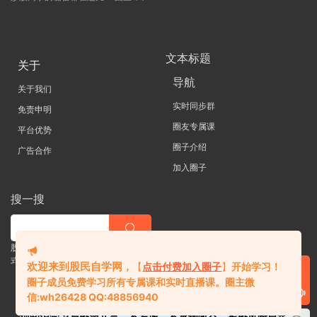
文本标题
关于
导航
关于我们
实时同步群
免责申明
圈友专属课
平台优势
圈子介绍
广告合作
加入圈子
搜一搜
股票 |直播| 外汇| 期货 |金融理财一站
式学习平台
欢迎来到股民自学网
，
【
点击付费加入圈子
】
开始学习！
圈子成员免费学习所有专属课和实时直播课。
圈主微
信:
wh26428 QQ:48856940
纯知识学习与资源共享，不荐股、不承诺收益，投资风险自负。