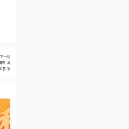
下一篇
图 请
供参考