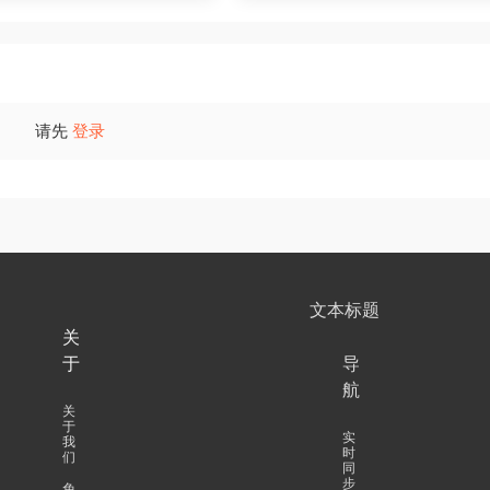
惊
请先
登录
文本标题
关
于
导
航
关
于
实
我
时
们
同
步
免