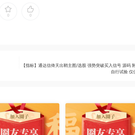
0
0
【指标】通达信倚天出鞘主图/选股 强势突破买入信号 源码 附
自行试验 仅