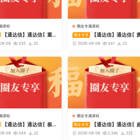
属课程
圈友专属课程
【通达信】通达信〖重
【通达信】通达信〖
圈友专享
〗主副图/选股 捕捉股价在
啸双通道〗主图指标 研判股价
08-08
335
22
2026-08-08
341
22
态下的反转与启动信号 源
行通道、捕捉短线买卖时机 源
属课程
圈友专属课程
【通达信】通达信〖极
【通达信】通达信〖
圈友专享
〗主副图/选股 放量不算突
强MACD〗副图指标 斐波那契
08-08
344
22
2026-08-08
2.34k
222
上压力才算！源码
+三重共振，捕捉买卖点，绝