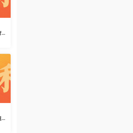
萧
运
码
超
对很