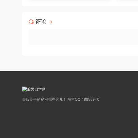
评论
0
炒股高手的秘密都在这儿！ 圈主QQ:48856940