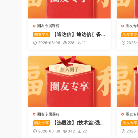
圈友专属课程
圈友专
【通达信】通达信〖备
圈友专享
圈友专享
战龙妖〗副图/选股 精准捕捉龙头
心突破
2026-08-08
228
11
2026-
启动进场信号 源码
特定形
码
圈友专属课程
圈友专
【选股法】(技术篇)强势
圈友专享
圈友专享
个股选股法操作理念、策略与工
致主力
2026-08-08
342
22
2026-
具（上下）视频课程 共2个视频
破，站