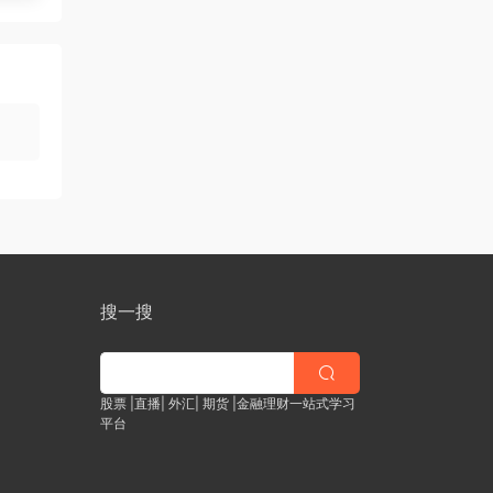
搜一搜
股票 |直播| 外汇| 期货 |金融理财一站式学习
平台