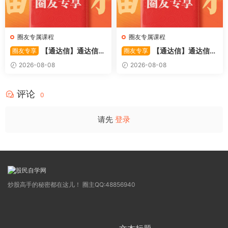
圈友专属课程
圈友专属课程
【通达信】通达信
【通达信】通达信
圈友专享
圈友专享
〖极致主力〗主副图/选股 放
〖超强MACD〗副图指标 斐波
2026-08-08
2026-08-08
量不算突破，站上压力才算！
那契+三重共振，捕捉买卖
源码
点，绝对很惊
评论
0
请先
登录
炒股高手的秘密都在这儿！ 圈主QQ:48856940