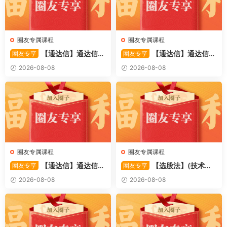
圈友专属课程
圈友专属课程
【通达信】通达信
【通达信】通达信
圈友专享
圈友专享
〖备战龙妖〗副图/选股 精准
〖重心突破〗主副图/选股 捕
2026-08-08
2026-08-08
捕捉龙头启动进场信号 源码
捉股价在特定形态下的反转与
启动信号 源码
圈友专属课程
圈友专属课程
【通达信】通达信
【选股法】(技术篇)
圈友专享
圈友专享
〖萧啸双通道〗主图指标 研判
强势个股选股法操作理念、策
2026-08-08
2026-08-08
股价运行通道、捕捉短线买卖
略与工具（上下）视频课程 共
时机 源码
2个视频