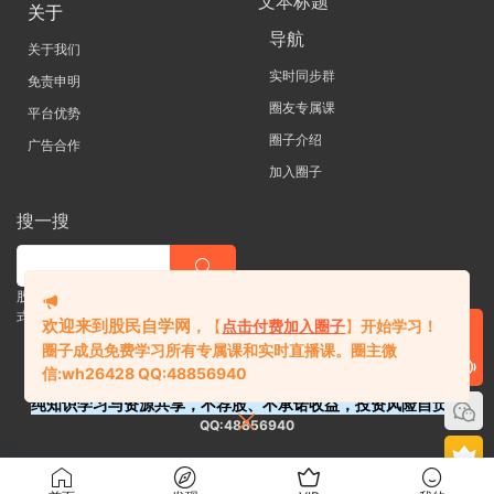
文本标题
关于
导航
关于我们
实时同步群
免责申明
圈友专属课
平台优势
圈子介绍
广告合作
加入圈子
搜一搜
股票 |直播| 外汇| 期货 |金融理财一站
式学习平台
欢迎来到股民自学网
，
【
点击付费加入圈子
】
开始学习！
圈子成员免费学习所有专属课和实时直播课。
圈主微
信:
wh26428 QQ:48856940
纯知识学习与资源共享，不荐股、不承诺收益，投资风险自负。
QQ:48856940