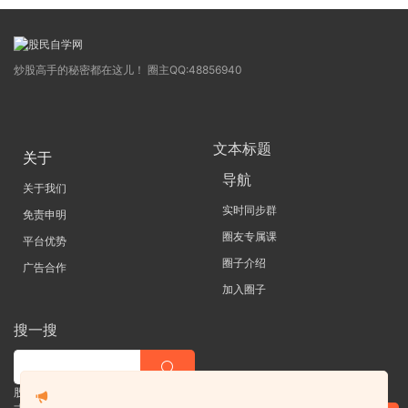
炒股高手的秘密都在这儿！ 圈主QQ:48856940
文本标题
关于
导航
关于我们
实时同步群
免责申明
圈友专属课
平台优势
圈子介绍
广告合作
加入圈子
搜一搜
股票 |直播| 外汇| 期货 |金融理财一站