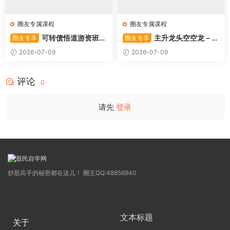
圈友专属课程
圈友专属课程
可转债悟道游资班出
主升龙头空空龙－竞
圈友专享
圈友专享
奇系列悟道系列守正系列课程-
价抢筹盘口的量化公式与十几
2026-07-09
2026-07-09
卓妍
年的体系干货，全篇2026061
4
评论
0
请先
登录
炒股高手的秘密都在这儿！ 圈主QQ:48856940
文本标题
关于