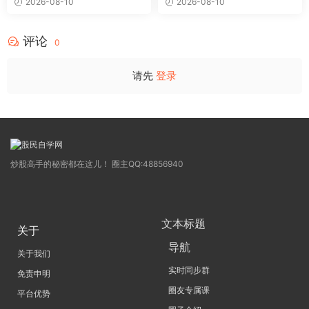
2026-08-10
2026-08-10
法 视频
化评估股票的趋势强度与多空
动能 源码
评论
0
请先
登录
炒股高手的秘密都在这儿！ 圈主QQ:48856940
文本标题
关于
导航
关于我们
实时同步群
免责申明
圈友专属课
平台优势