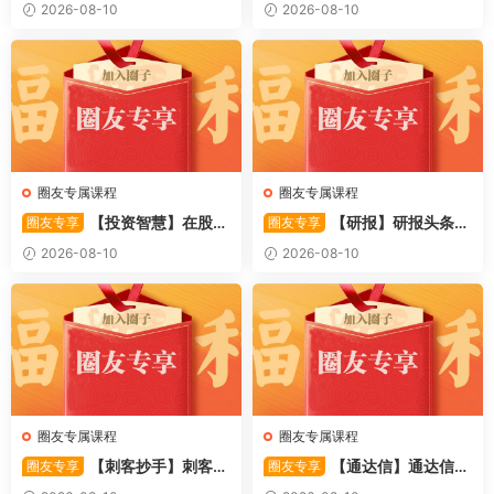
鸣《股票T+0操作视频教程》
停板交易实战图谱 涨停交易技
2026-08-10
2026-08-10
共3集
术是股市中的点金指(高清) 1P
DF文章
圈友专属课程
圈友专属课程
【投资智慧】在股市
【研报】研报头条精
圈友专享
圈友专享
遇见凯恩斯 “股神级”经济学家
华：2026.7.26投资策略 证券
2026-08-10
2026-08-10
的投资智慧(高清) 1PDF文章
公司精华报告 8PDF文章
圈友专属课程
圈友专属课程
【刺客抄手】刺客炒
【通达信】通达信
圈友专享
圈友专享
手20260727交易之道-终极心
〖动量指数优化〗副图指标 量