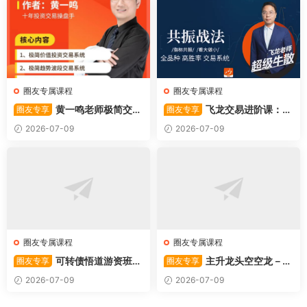
圈友专属课程
圈友专属课程
黄一鸣老师极简交易
飞龙交易进阶课：共
圈友专享
圈友专享
系统
振战法
2026-07-09
2026-07-09
圈友专属课程
圈友专属课程
可转债悟道游资班出
主升龙头空空龙－竞
圈友专享
圈友专享
奇系列悟道系列守正系列课程-
价抢筹盘口的量化公式与十几
2026-07-09
2026-07-09
卓妍
年的体系干货，全篇2026061
4