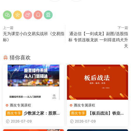
上一篇
下一篇
无为课堂小白交易实战班《交易指
通达信【一剑成龙】副图/选股指
标》
标 专抓连板龙妖 一剑得道鸡犬升
天
猜你喜欢
圈友专属课程
圈友专属课程
少数派之家：股票操
【板后战法】铁韭菜
圈友专享
圈友专享
作系统—从入门到精通
板后强势战法
2026-07-09
2026-07-09