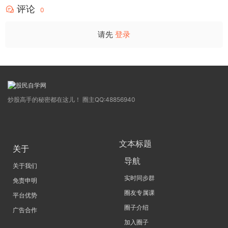
评论
0
请先
登录
炒股高手的秘密都在这儿！ 圈主QQ:48856940
文本标题
关于
导航
关于我们
实时同步群
免责申明
圈友专属课
平台优势
圈子介绍
广告合作
加入圈子