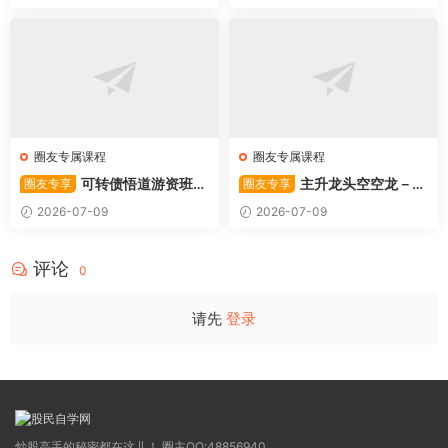
圈友专属课程
圈友专属课程
可转债悟道游资班出
主升龙头空空龙－竞
圈友专享
圈友专享
奇系列悟道系列守正系列课程-
价抢筹盘口的量化公式与十几
2026-07-09
2026-07-09
卓妍
年的体系干货，全篇2026061
4
评论
0
请先
登录
炒股高手的秘密都在这儿！ 圈主QQ:48856940