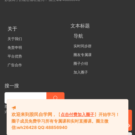
文本标题
关于
导航
关于我们
实时同步群
免责申明
圈友专属课
平台优势
圈子介绍
广告合作
加入圈子
搜一搜
股票 |直播| 外汇| 期货 |金融理财一站
式学习平台
欢迎来到股民自学网
，
【
点击付费加入圈子
】
开始学习！
圈子成员免费学习所有专属课和实时直播课。
圈主微
信:
wh26428 QQ:48856940