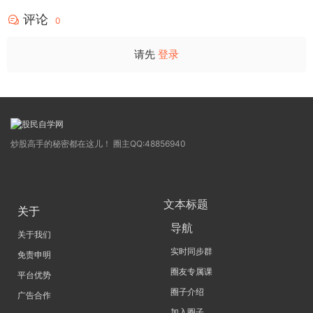
源码
点，绝对很惊
评论
0
请先
登录
炒股高手的秘密都在这儿！ 圈主QQ:48856940
文本标题
关于
导航
关于我们
实时同步群
免责申明
圈友专属课
平台优势
圈子介绍
广告合作
加入圈子