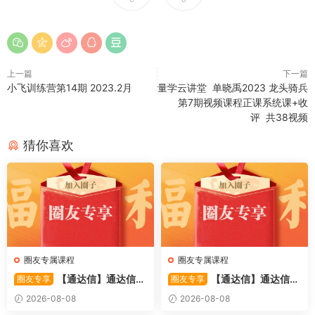
上一篇
下一篇
小飞训练营第14期 2023.2月
量学云讲堂 单晓禹2023 龙头骑兵
第7期视频课程正课系统课+收
评 共38视频
猜你喜欢
圈友专属课程
圈友专属课程
【通达信】通达信
【通达信】通达信
圈友专享
圈友专享
〖备战龙妖〗副图/选股 精准
〖重心突破〗主副图/选股 捕
2026-08-08
2026-08-08
捕捉龙头启动进场信号 源码
捉股价在特定形态下的反转与