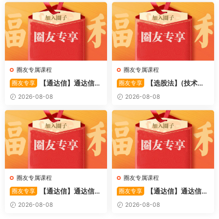
启动信号 源码
圈友专属课程
圈友专属课程
【通达信】通达信
【选股法】(技术篇)
圈友专享
圈友专享
〖萧啸双通道〗主图指标 研判
强势个股选股法操作理念、策
2026-08-08
2026-08-08
股价运行通道、捕捉短线买卖
略与工具（上下）视频课程 共
时机 源码
2个视频
圈友专属课程
圈友专属课程
【通达信】通达信
【通达信】通达信
圈友专享
圈友专享
〖极致主力〗主副图/选股 放
〖超强MACD〗副图指标 斐波
2026-08-08
2026-08-08
量不算突破，站上压力才算！
那契+三重共振，捕捉买卖