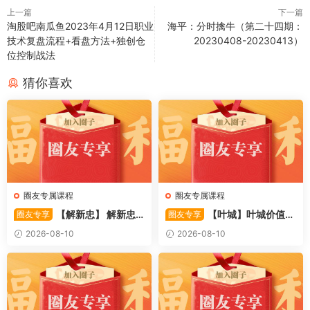
上一篇
下一篇
淘股吧南瓜鱼2023年4月12日职业
海平：分时擒牛（第二十四期：
技术复盘流程+看盘方法+独创仓
20230408-20230413）
位控制战法
猜你喜欢
圈友专属课程
圈友专属课程
【解新忠】 解新忠2
【叶城】叶城价值投
圈友专享
圈友专享
015职业盘手的基础交易系统
资训练营：D级研究员的交易
2026-08-10
2026-08-10
8视频
系统课 10视频