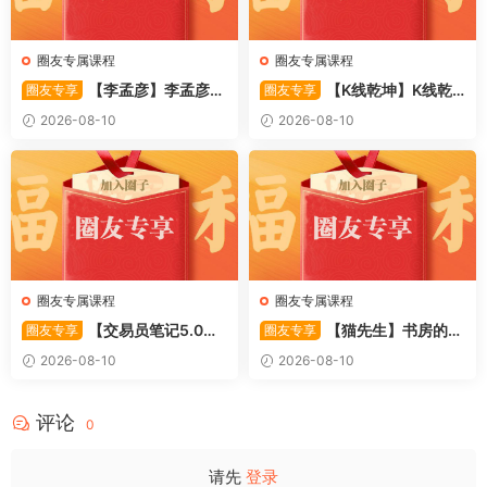
圈友专属课程
圈友专属课程
【李孟彦】李孟彦集
【K线乾坤】K线乾
圈友专享
圈友专享
合竞价全攻略 股市行者孙 —
坤–提前发现强势板块 1PDF文
2026-08-10
2026-08-10
竞价 2PDF文件
件
圈友专属课程
圈友专属课程
【交易员笔记5.0】
【猫先生】书房的猫
圈友专享
圈友专享
高级交易员核心知识笔记 交易
先生–如何做好超短线+复盘
2026-08-10
2026-08-10
员监管手册 共87页 1PDF文件
(实战技巧买点 战法 7PDF文件
评论
0
请先
登录