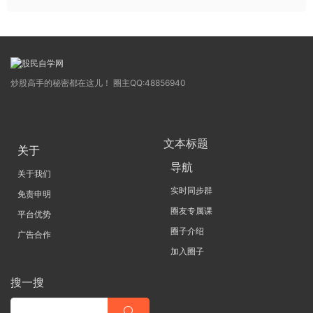
炒股高手的秘密都在这儿！ 圈主QQ:48856940
文本标题
关于
导航
关于我们
实时同步群
免责申明
圈友专属课
平台优势
圈子介绍
广告合作
加入圈子
搜一搜