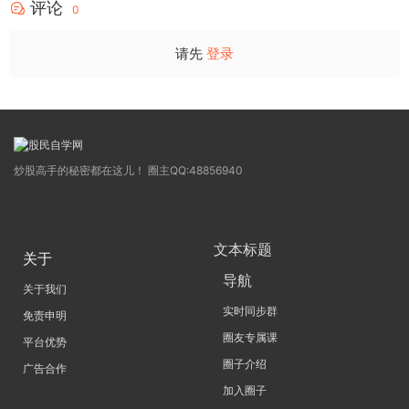
评论
0
请先
登录
炒股高手的秘密都在这儿！ 圈主QQ:48856940
文本标题
关于
导航
关于我们
实时同步群
免责申明
圈友专属课
平台优势
圈子介绍
广告合作
加入圈子