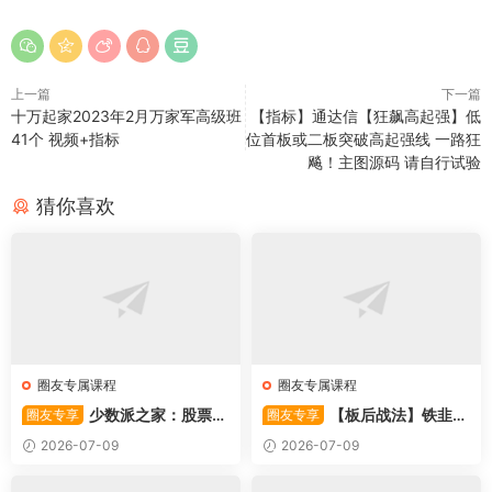
上一篇
下一篇
十万起家2023年2月万家军高级班
【指标】通达信【狂飙高起强】低
41个 视频+指标
位首板或二板突破高起强线 一路狂
飚！主图源码 请自行试验
猜你喜欢
圈友专属课程
圈友专属课程
少数派之家：股票操
【板后战法】铁韭菜
圈友专享
圈友专享
作系统—从入门到精通
板后强势战法
2026-07-09
2026-07-09