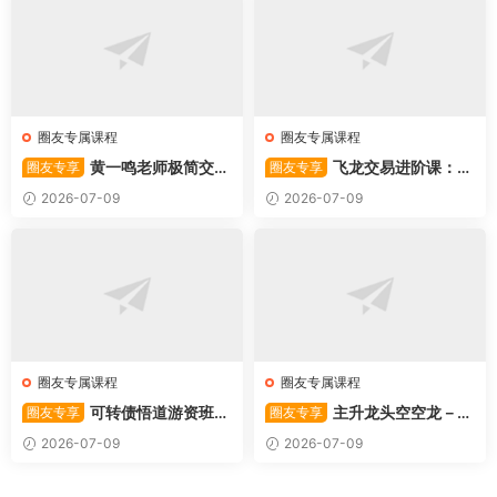
圈友专属课程
圈友专属课程
黄一鸣老师极简交易
飞龙交易进阶课：共
圈友专享
圈友专享
系统
振战法
2026-07-09
2026-07-09
圈友专属课程
圈友专属课程
可转债悟道游资班出
主升龙头空空龙－竞
圈友专享
圈友专享
奇系列悟道系列守正系列课程-
价抢筹盘口的量化公式与十几
2026-07-09
2026-07-09
卓妍
年的体系干货，全篇2026061
4