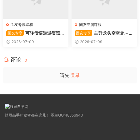
圈友专属课程
圈友专属课程
可转债悟道游资班出
主升龙头空空龙－竞
圈友专享
圈友专享
奇系列悟道系列守正系列课程-
价抢筹盘口的量化公式与十几
2026-07-09
2026-07-09
卓妍
年的体系干货，全篇2026061
4
评论
0
请先
登录
炒股高手的秘密都在这儿！ 圈主QQ:48856940