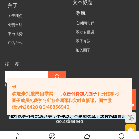
文本标题
关于
导航
关于我们
实时同步群
免责申明
圈友专属课
平台优势
圈子介绍
广告合作
加入圈子
搜一搜
股票 |直播| 外汇| 期货 |金融理财一站
式学习平台
欢迎来到股民自学网
，
【
点击付费加入圈子
】
开始学习！
圈子成员免费学习所有专属课和实时直播课。
圈主微
信:
wh26428 QQ:48856940
纯知识学习与资源共享，不荐股、不承诺收益，投资风险自负。
QQ:48856940