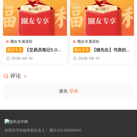
圈友专属课程
圈友专属课程
【交易员笔记5.0】
【猫先生】书房的猫
圈友专享
圈友专享
高级交易员核心知识笔记 交易
先生–如何做好超短线+复盘
2026-08-10
2026-08-10
员监管手册 共87页 1PDF文件
(实战技巧买点 战法 7PDF文件
评论
0
请先
登录
炒股高手的秘密都在这儿！ 圈主QQ:48856940