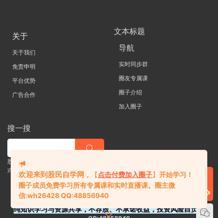
文本标题
关于
导航
关于我们
实时同步群
免责申明
圈友专属课
平台优势
圈子介绍
广告合作
加入圈子
搜一搜
股票 |直播| 外汇| 期货 |金融理财一站
式学习平台
欢迎来到股民自学网
，
【
点击付费加入圈子
】
开始学习！
圈子成员免费学习所有专属课和实时直播课。
圈主微
信:
wh26428 QQ:48856940
纯知识学习与资源共享，不荐股、不承诺收益，投资风险自负。