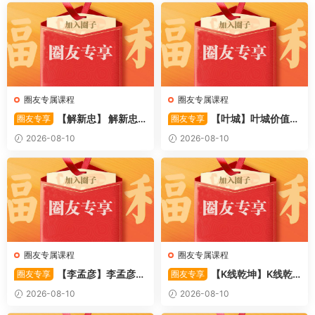
圈友专属课程
圈友专属课程
【解新忠】 解新忠2
【叶城】叶城价值投
圈友专享
圈友专享
015职业盘手的基础交易系统
资训练营：D级研究员的交易
2026-08-10
2026-08-10
8视频
系统课 10视频
圈友专属课程
圈友专属课程
【李孟彦】李孟彦集
【K线乾坤】K线乾
圈友专享
圈友专享
合竞价全攻略 股市行者孙 —
坤–提前发现强势板块 1PDF文
2026-08-10
2026-08-10
竞价 2PDF文件
件