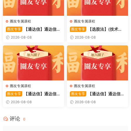
圈友专属课程
圈友专属课程
【通达信】通达信
【选股法】(技术篇)
圈友专享
圈友专享
〖萧啸双通道〗主图指标 研判
强势个股选股法操作理念、策
2026-08-08
2026-08-08
股价运行通道、捕捉短线买卖
略与工具（上下）视频课程 共
时机 源码
2个视频
圈友专属课程
圈友专属课程
【通达信】通达信
【通达信】通达信
圈友专享
圈友专享
〖极致主力〗主副图/选股 放
〖超强MACD〗副图指标 斐波
2026-08-08
2026-08-08
量不算突破，站上压力才算！
那契+三重共振，捕捉买卖
源码
点，绝对很惊
评论
0