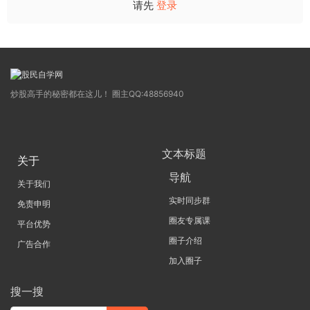
请先
登录
炒股高手的秘密都在这儿！ 圈主QQ:48856940
文本标题
关于
导航
关于我们
实时同步群
免责申明
圈友专属课
平台优势
圈子介绍
广告合作
加入圈子
搜一搜