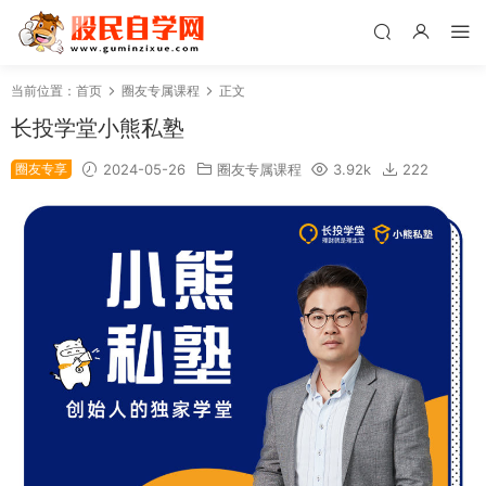
当前位置：
首页
圈友专属课程
正文
长投学堂小熊私塾
圈友专享
2024-05-26
圈友专属课程
3.92k
222