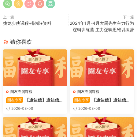
上一篇
下一篇
擒龙少侠课程+指标+资料
2024年1月-4月大周先生主力行为
逻辑训练营 主力逻辑思维训练营
猜你喜欢
圈友专属课程
圈友专属课程
【通达信】通达信
【通达信】通达信
圈友专享
圈友专享
〖备战龙妖〗副图/选股 精准
〖重心突破〗主副图/选股 捕
2026-08-08
2026-08-08
捕捉龙头启动进场信号 源码
捉股价在特定形态下的反转与
启动信号 源码